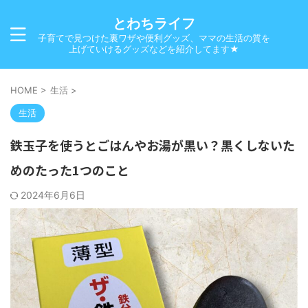
とわちライフ
子育てで見つけた裏ワザや便利グッズ、ママの生活の質を
上げていけるグッズなどを紹介してます★
HOME
>
生活
>
生活
鉄玉子を使うとごはんやお湯が黒い？黒くしないた
めのたった1つのこと
2024年6月6日