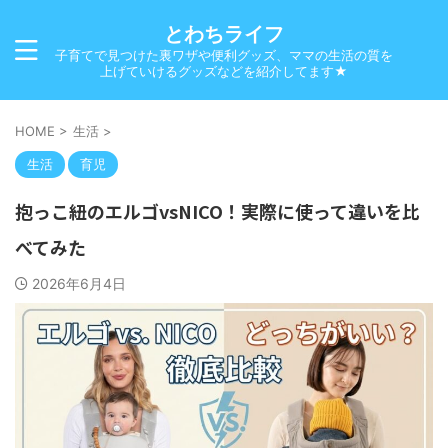
とわちライフ
子育てで見つけた裏ワザや便利グッズ、ママの生活の質を
上げていけるグッズなどを紹介してます★
HOME
>
生活
>
生活
育児
抱っこ紐のエルゴvsNICO！実際に使って違いを比
べてみた
2026年6月4日