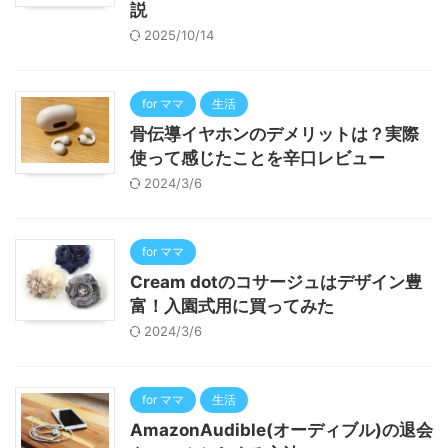
説
2025/10/14
for ママ
生活
骨伝導イヤホンのデメリットは？実際
使って感じたことを辛口レビュー
2024/3/6
for ママ
Cream dotのコサージュはデザイン豊
富！入園式用に買ってみた
2024/3/6
for ママ
生活
AmazonAudible(オーディブル)の退会