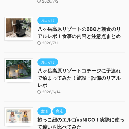
2026/7/2
お出かけ
八ヶ岳高原リゾートのBBQと朝食のリ
アルレポ！食事の内容と注意点まとめ
2026/7/1
お出かけ
八ヶ岳高原リゾートコテージに子連れ
で泊まってみた！施設・設備のリアル
レポ
2026/6/14
生活
育児
抱っこ紐のエルゴvsNICO！実際に使っ
て違いを比べてみた