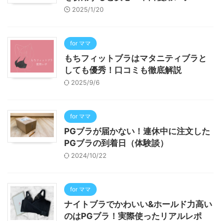
2025/1/20
for ママ
もちフィットブラはマタニティブラと
しても優秀！口コミも徹底解説
2025/9/6
for ママ
PGブラが届かない！連休中に注文した
PGブラの到着日（体験談）
2024/10/22
for ママ
ナイトブラでかわいい&ホールド力高い
のはPGブラ！実際使ったリアルレポ