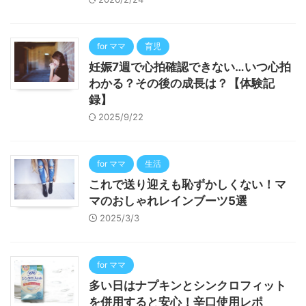
for ママ
育児
妊娠7週で心拍確認できない…いつ心拍
わかる？その後の成長は？【体験記
録】
2025/9/22
for ママ
生活
これで送り迎えも恥ずかしくない！マ
マのおしゃれレインブーツ5選
2025/3/3
for ママ
多い日はナプキンとシンクロフィット
を併用すると安心！辛口使用レポ