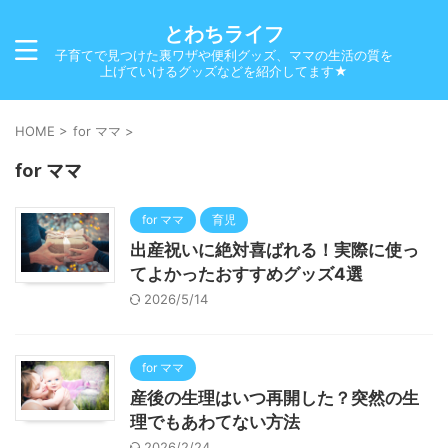
とわちライフ
子育てで見つけた裏ワザや便利グッズ、ママの生活の質を
上げていけるグッズなどを紹介してます★
HOME
>
for ママ
>
for ママ
for ママ
育児
出産祝いに絶対喜ばれる！実際に使っ
てよかったおすすめグッズ4選
2026/5/14
for ママ
産後の生理はいつ再開した？突然の生
理でもあわてない方法
2026/2/24