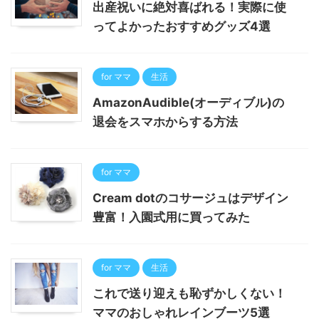
出産祝いに絶対喜ばれる！実際に使
ってよかったおすすめグッズ4選
for ママ
生活
AmazonAudible(オーディブル)の
退会をスマホからする方法
for ママ
Cream dotのコサージュはデザイン
豊富！入園式用に買ってみた
for ママ
生活
これで送り迎えも恥ずかしくない！
ママのおしゃれレインブーツ5選